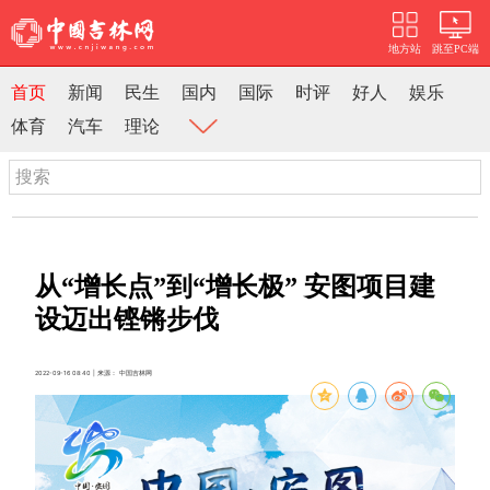
地方站
跳至PC端
首页
新闻
民生
国内
国际
时评
好人
娱乐
体育
汽车
理论
从“增长点”到“增长极” 安图项目建
设迈出铿锵步伐
2022-09-16 08:40 | 来源： 中国吉林网