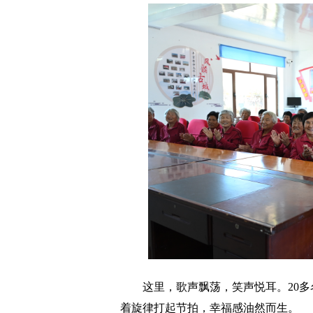
这里，歌声飘荡，笑声悦耳。20多名
着旋律打起节拍，幸福感油然而生。