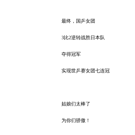
最终，国乒女团
3比2逆转战胜日本队
夺得冠军
实现世乒赛女团七连冠
姑娘们太棒了
为你们骄傲！