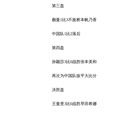
第三盘
蒯曼1比3不敌桥本帆乃香
中国队1比2落后
第四盘
孙颖莎3比0战胜张本美和
再次为中国队扳平大比分
决胜盘
王曼昱3比0战胜早田希娜