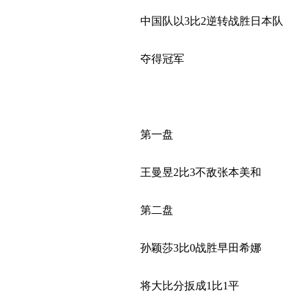
中国队以3比2逆转战胜日本队
夺得冠军
第一盘
王曼昱2比3不敌张本美和
第二盘
孙颖莎3比0战胜早田希娜
将大比分扳成1比1平