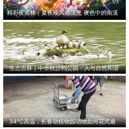
1
/3
精彩夜吉林｜夏夜晚风遇流光 夜色中的南溪
里
生态吉林｜中华秋沙鸭公园：人与自然和谐
共生 长白山绿水青山的“生态名片”
34℃高温，长春动植物园动物如何花式避