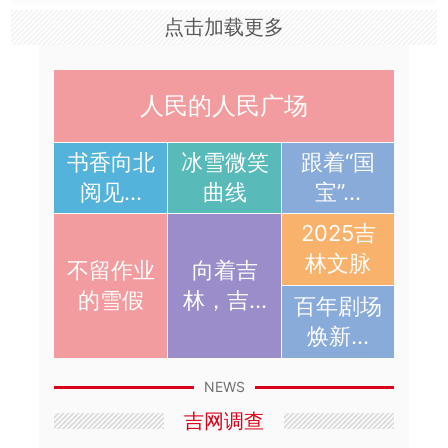
点击加载更多
人民的人民广场
气象解码室丨大暑期间气温高 立秋降温现清
凉
书香向北
冰雪微笑
跟着“国
8月7日我们将迎来二十四节气第十三个节气，也是
秋季首个节气—立秋。
[详细]
阅见...
曲线
宝”...
2026-08-06
中国吉林网
2025吉
林文脉
不留作业
向着吉
的雪假
林，吉...
百年剧场
吉地振兴·沃土向新｜舒兰深耕优质稻米产业
焕新...
推动农业高质量发展
舒兰，满语意为 “果实”，地处北纬 44° 世界黄金水
稻种植带，是国家首批农业可持续发展试验示范
NEWS
区、重要商品粮基地、全国粮...
[详细]
吉网调查
2026-08-06
中国吉林网