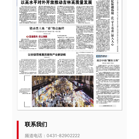
“大美吉林 爱我家乡”书画作品展开展
为礼赞北国山河，赓续本土文脉，赋能文旅融合高
质量发展，由吉林省文化发展研究会、吉林省图书
馆联合主办，吉林省艺海书画院...
[详细]
2026-08-05
中国吉林网
“温馨工程·光明行”服务项目在长春启动
8月5日，2026-2027年度“温馨工程·光明行”服务
项目启动仪式在长春举行。晨曦服务队现场认领20
例白内障复明手术任务。中国狮...
[详细]
联系我们
2026-08-05
中国吉林网
频道电话：0431-82902222