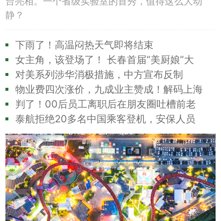
台亮相。一个省级实验室的首秀，值得这么大动
静？
下雨了！高温闷热天气即将结束
女主角，该登场了！ 长春首届“美厨娘”大
赛，...
对美系列涉华消极措施，中方宣布反制
物业费四次涨价，九成业主赞成！解码上海
一小区...
判了！00后员工离职后在朋友圈吐槽前老
板“四十...
泰航拒绝20多名中国乘客登机，安保人员
疑似做出...