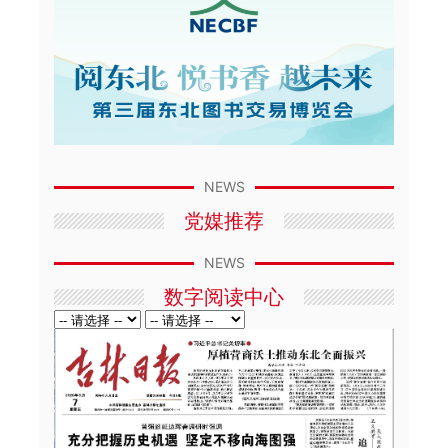
粮仓” 这家企业用了19年！
从改良土壤、选育品种，到探索智能种植模式，好
雨用时间丈量改变。30万亩自有种植基地，恰好落
在北纬45度的世界黄金水稻带，...
[详细]
2026-08-06
中国吉林网
NEWS
党媒推荐
NEWS
数字阅读中心
东北独一份！四平仁兴里靠啥实力出圈？
四平的夏夜，从市中心仁兴里檐角那串红灯笼亮
起。
[详细]
2026-08-05
中国吉林网