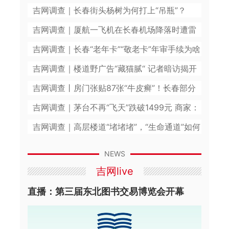
吉网调查｜长春街头杨树为何打上“吊瓶”？
吉网调查｜厦航一飞机在长春机场降落时遭雷
击受损？咋回事？
吉网调查｜长春“老年卡”“敬老卡”年审手续为啥
这么繁琐？
吉网调查｜楼道野广告“藏猫腻“ 记者暗访揭开
内幕
吉网调查丨房门张贴87张“牛皮癣”！长春部分
老旧小区“野广告”泛滥
吉网调查｜茅台不再“飞天”跌破1499元 商家：
英名归山河 无名终有名
卖一瓶赔一瓶
吉网调查｜高层楼道“堵堵堵”，“生命通道”如何
77年前，白山松水间走出一群年轻的吉林子弟，他
畅通？
们在湖南桃江马迹塘浴血阻击，以血肉之躯筑起解
NEWS
放屏障，300余名官兵壮烈牺牲，...
[详细]
吉网live
2026-08-06
中国吉林网
直播：第三届东北图书交易博览会开幕
吉地振兴·沃土向新｜为“镇赉大米”建“数字