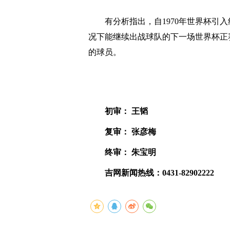
有分析指出，自1970年世界杯引入
况下能继续出战球队的下一场世界杯正
的球员。
初审： 王韬
复审： 张彦梅
终审： 朱宝明
吉网新闻热线：0431-82902222