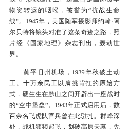
物资转运的咽喉，被誉为“抗战生命
线”。1945年，美国随军摄影师约翰·阿
尔贝特将镜头对准了这条奇迹之路，照
片经《国家地理》杂志刊出，轰动世
界。
黄平旧州机场，1939年秋破土动
工。十万余民工以肩挑背扛的原始方
式，硬生生在黔山之间开辟出一座战时
的“空中堡垒”。1943年正式启用后，数
百余名飞虎队官兵曾在此驻扎。群峰深
处，战机频频起飞，划破高原天幕，先