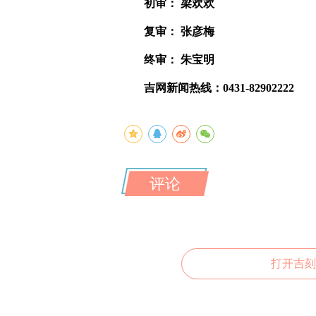
初审： 梁欢欢
复审： 张彦梅
终审： 朱宝明
吉网新闻热线：0431-82902222
评论
打开吉刻