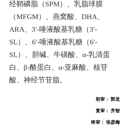
经鞘磷脂（SPM）、乳脂球膜
（MFGM）、燕窝酸、DHA、
ARA、3′-唾液酸基乳糖（3′-
SL）、6′-唾液酸基乳糖（6′-
SL）、胆碱、牛磺酸、α-乳清蛋
白、β-酪蛋白、α-亚麻酸、核苷
酸、神经节苷脂。
初审： 郭龙
复审： 齐智
终审： 张彦梅