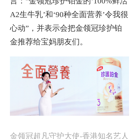
言：“金领冠珍护铂金的‘100%鲜活
A2生牛乳’和‘90种全面营养’令我很
心动”，并表示会把金领冠珍护铂
金推荐给宝妈朋友们。
金领冠超凡守护大使-香港知名艺人