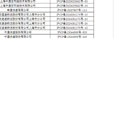
初审： 吴美慧
复审： 张彦梅
终审： 朱宝明