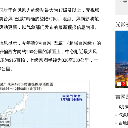
对于台风风力的级别最大为17级及以上，无视频
前台风“巴威”精确的登陆时间、地点、风雨影响范
滚动更新，以气象部门发布的最新预报信息为准。
信息显示，今年第9号台风“巴威”（超强台风级）的
班偏西方向约560公里的洋面上，中心附近最大风
压为915百帕，七级风圈半径为320至380公里，十
0公里。