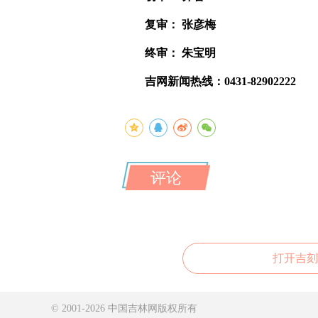
复审： 张彦梅
终审： 朱宝明
吉网新闻热线：0431-82902222
评论
打开吉刻