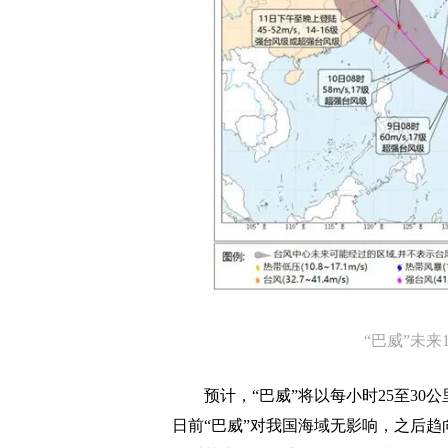
“巴威”未来
预计，“巴威”将以每小时25至30公
日前“巴威”对我国海域无影响，之后