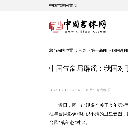
您当前的位置 ：
首页
>
第一新闻
>
国内新闻
中国气象局辟谣：我国对
2026-07-08 07:04
来源： 齐晚晚报
近日，网上出现多个关于今年第9号台
往年台风影像和标识不清的卫星云图，声
台风“威尔逊”对比。