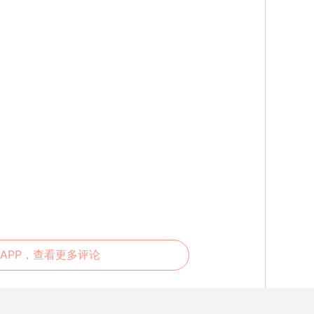
APP，查看更多评论