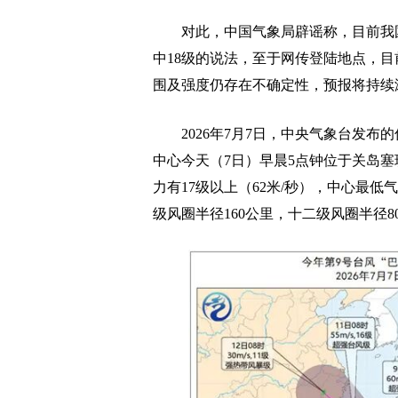
对此，中国气象局辟谣称，目前我国
中18级的说法，至于网传登陆地点，目
围及强度仍存在不确定性，预报将持续
2026年7月7日，中央气象台发布的
中心今天（7日）早晨5点钟位于关岛塞
力有17级以上（62米/秒），中心最低气
级风圈半径160公里，十二级风圈半径8