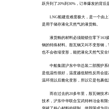
跃升到了20%到30%，订单爆发的背
LNG船建造难度极大，是一个由上
是用于储存液化天然气的液货舱。
液货舱的材料必须能锁住零下163摄
钢的特殊材料。殷瓦钢又叫不变形钢，它
也不会收缩变形，能把液化天然气安全
中船集团沪东中华总装二部围护系统
是低温性很好，温度越低韧性反而会提
温环境以后脆化变形，所以它是包裹低
而在过去的20多年里，殷瓦钢技术
技术，沪东中华联合宝武特种冶金有限公
突破了核心材料的研制，使我国成为目