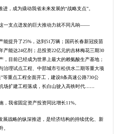
进，成为撬动我省未来发展的“战略支点”。
一支点迸发的巨大推动力就不同凡响——
能提升了25%，达到51万辆；国药长春新冠疫苗
产能达24亿剂；总投资22亿元的吉林梅花三期30
产，目前已经成为世界上最大的赖氨酸生产基地；
与治理试点工程、中部城市引松供水二期等重大项
”等重点工程全面开工，建设8条高速公路730公
机场扩建工程落成，长白山驶入高铁时代……
施，我省固定资产投资同比增长11%。
发展战略的纵深推进，是经济结构的持续优化、新
升。