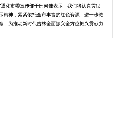
”通化市委宣传部干部何佳表示，我们将认真贯彻
示精神，紧紧依托全市丰富的红色资源，进一步教
命，为推动新时代吉林全面振兴全方位振兴贡献力
孙宇表示，省第十二次党代会对深入推进党风廉
们要坚决扛起政治责任，忠诚履行党章赋予的职
。要强化政治监督，确保决策部署到哪里，政治监
不能腐、不想腐一体推进，以实际行动迎接党的二
习省党代会报告，让会议精神在统战领域落地落
要紧紧围绕省党代会支持白山市建设践行“两山”理念
策，持续巩固大统战工作格局，不断推动统战工作
理念试验区贡献智慧和力量。