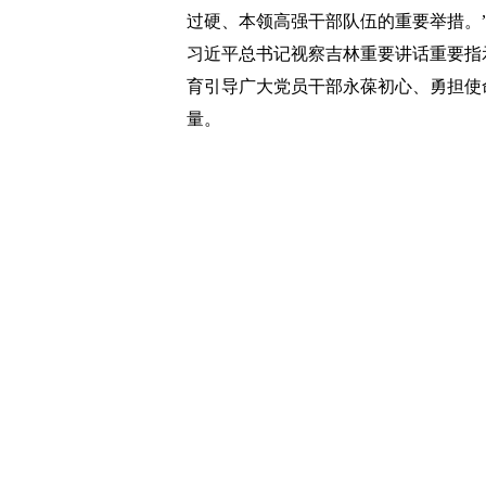
过硬、本领高强干部队伍的重要举措。
习近平总书记视察吉林重要讲话重要指
育引导广大党员干部永葆初心、勇担使
量。
四平市纪委监委党风政风监督室主任
政建设和反腐败斗争提出明确要求。我
责，确保各项纪律全面从严、一严到底
督就跟进到哪里。要持续深化不敢腐、
十大胜利召开。
“教育引领全市统一战线成员深入学
实。”白山市委统战部负责同志表示，
试验区这一重点任务，积极建真言献良
高质量发展，为全面建设践行“两山”