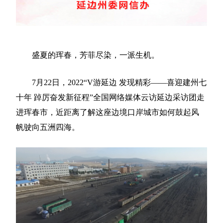
盛夏的珲春，芳菲尽染，一派生机。
7月22日，2022“V游延边 发现精彩——喜迎建州七
十年 踔厉奋发新征程”全国网络媒体云访延边采访团走
进珲春市，近距离了解这座边境口岸城市如何鼓起风
帆驶向五洲四海。