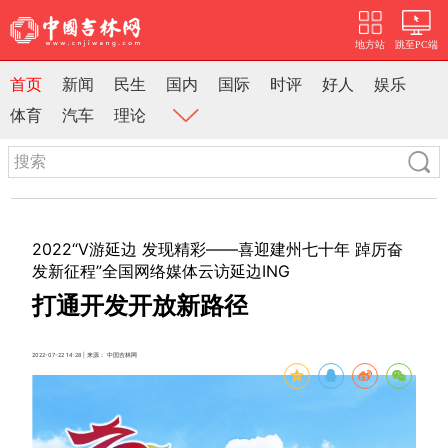
地方站
跳至PC端
首页
新闻
民生
国内
国际
时评
好人
娱乐
体育
汽车
理论
2022“V游延边 发现精彩——喜迎建州七十年 踔厉奋
发新征程”全国网络媒体云访延边ING
打通开发开放新路径
2022-07-22 14:28 | 来源： 中国吉林网