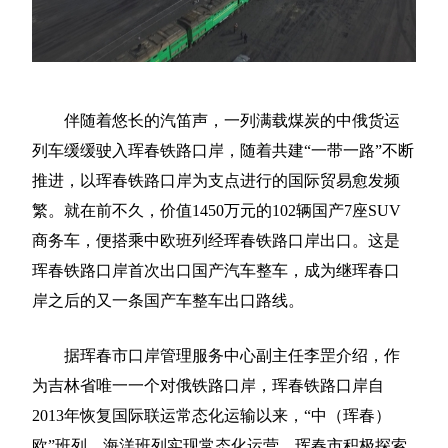
伴随着悠长的汽笛声，一列满载煤炭的中俄货运
列车缓缓驶入珲春铁路口岸，随着共建“一带一路”不断
推进，以珲春铁路口岸为支点进行的国际贸易愈发频
繁。就在前不久，价值1450万元的102辆国产7座SUV
商务车，便搭乘中欧班列经珲春铁路口岸出口。这是
珲春铁路口岸首次出口国产汽车整车，成为继珲春口
岸之后的又一条国产车整车出口路线。
据珲春市口岸管理服务中心副主任李罡介绍，作
为吉林省唯一一个对俄铁路口岸，珲春铁路口岸自
2013年恢复国际联运常态化运输以来，“中（珲春）
欧”班列、海洋班列实现常态化运营，珲春市积极探索