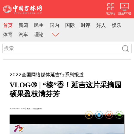
地方站
跳至PC端
首页
新闻
民生
国内
国际
时评
好人
娱乐
体育
汽车
理论
2022全国网络媒体延吉行系列报道
VLOG③ | “榛”香！延吉这片采摘园
硕果盈枝满芬芳
2022-08-06 09:02 | 来源： 中国吉林网