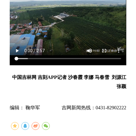
中国吉林网 吉刻APP记者 沙春霞 李娜 马春雪 刘源江
张颖
编辑： 鞠华军
吉网新闻热线：0431-82902222