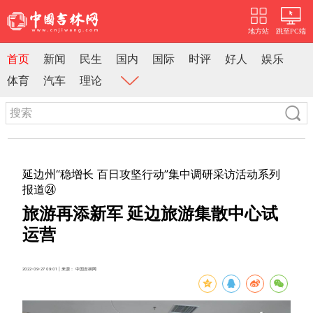
地方站
跳至PC端
首页
新闻
民生
国内
国际
时评
好人
娱乐
体育
汽车
理论
延边州“稳增长 百日攻坚行动”集中调研采访活动系列
报道㉔
旅游再添新军 延边旅游集散中心试
运营
2022-09-27 09:01 | 来源： 中国吉林网