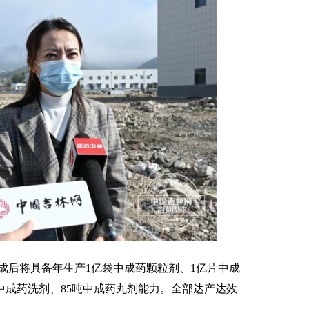
后将具备年生产1亿袋中成药颗粒剂、1亿片中成
瓶中成药洗剂、85吨中成药丸剂能力。全部达产达效