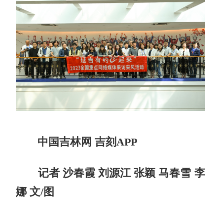
中国吉林网 吉刻APP
记者 沙春霞 刘源江 张颖 马春雪 李
娜 文/图