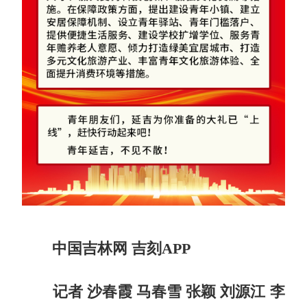
中国吉林网 吉刻APP
记者 沙春霞 马春雪 张颖 刘源江 李