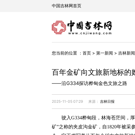
您当前的位置 ：
首页
>
第一新闻
>
吉林新闻
百年金矿向文旅新地标的
——沿G334探访桦甸金色文旅之路
2025-11-05 07:29
来源：
吉林日报
驶入G334桦甸段，林海苍茫间，厚
矿”之称的夹皮沟金矿，自1820年被