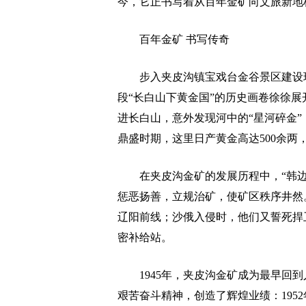
今，它正书写着从百年金矿向文旅新地
百年金矿 书写传奇
步入夹皮沟镇宝戏台金谷景区建设现
段“长白山下黄金国”的历史画卷徐徐展
进长白山，意外发现河中的“星河碎金”
鼎盛时期，这里日产黄金高达500余两，
在夹皮沟金矿的发展历程中，“韩边
惩恶扬善，立规治矿，使矿区秩序井然
辽阳前线；沙俄入侵时，他们又誓死捍
密补给站。
1945年，夹皮沟金矿成为最早回到
艰苦奋斗精神，创造了辉煌业绩：1952年