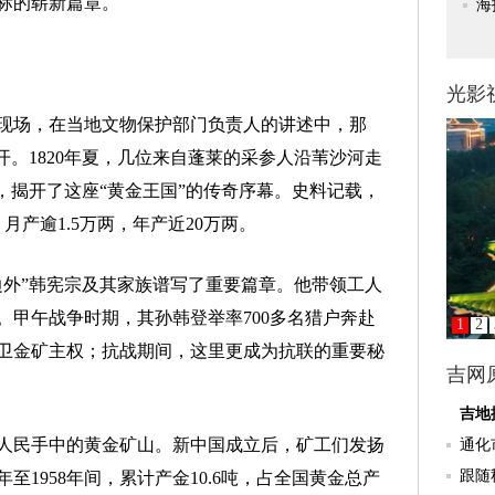
标的崭新篇章。
场，在当地文物保护部门负责人的讲述中，那
开。1820年夏，几位来自蓬莱的采参人沿苇沙河走
，揭开了这座“黄金王国”的传奇序幕。史料记载，
月产逾1.5万两，年产近20万两。
外”韩宪宗及其家族谱写了重要篇章。他带领工人
。甲午战争时期，其孙韩登举率700多名猎户奔赴
卫金矿主权；抗战期间，这里更成为抗联的重要秘
人民手中的黄金矿山。新中国成立后，矿工们发扬
至1958年间，累计产金10.6吨，占全国黄金总产