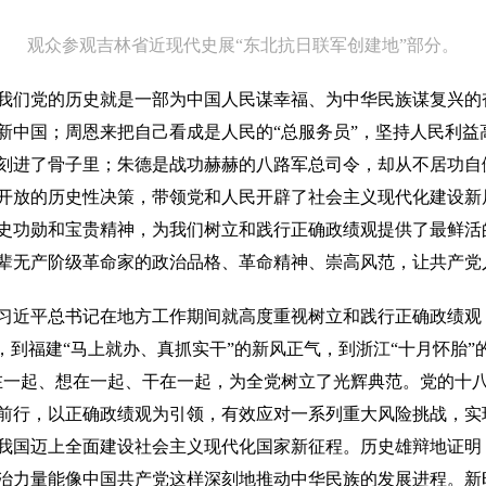
观众参观吉林省近现代史展“东北抗日联军创建地”部分。
们党的历史就是一部为中国人民谋幸福、为中华民族谋复兴的
新中国；周恩来把自己看成是人民的“总服务员”，坚持人民利益
刻进了骨子里；朱德是战功赫赫的八路军总司令，却从不居功自
开放的历史性决策，带领党和人民开辟了社会主义现代化建设新
史功勋和宝贵精神，为我们树立和践行正确政绩观提供了最鲜活
辈无产阶级革命家的政治品格、革命精神、崇高风范，让共产党
近平总书记在地方工作期间就高度重视树立和践行正确政绩观
，到福建“马上就办、真抓实干”的新风正气，到浙江“十月怀胎”
在一起、想在一起、干在一起，为全党树立了光辉典范。党的十
前行，以正确政绩观为引领，有效应对一系列重大风险挑战，实
我国迈上全面建设社会主义现代化国家新征程。历史雄辩地证明，
治力量能像中国共产党这样深刻地推动中华民族的发展进程。新