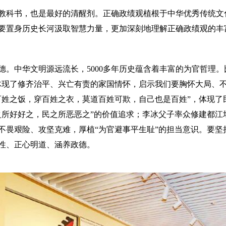
科书，也是最好的清醒剂。正确政绩观植根于中华优秀传统文
要置身历史长河汲取智慧力量，更加深刻地理解正确政绩观的丰
中华文明源远流长，5000多年历史蕴含着丰富的为官哲理。
体现了修齐治平、兴亡有责的家国情怀，启示我们要胸怀大局、不
百姓之饭，穿百姓之衣，莫道百姓可欺，自己也是百姓”，体现了
所好好之，民之所恶恶之”的价值追求；李冰父子率众修建都江堰
不畏艰险、攻坚克难，厚植“为官避事平生耻”的担当意识。要坚
性、正心明道、涵养政德。