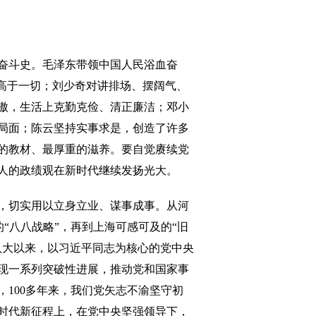
奋斗史。毛泽东带领中国人民浴血奋
高于一切；刘少奇对讲排场、摆阔气、
傲，生活上克勤克俭、清正廉洁；邓小
局面；陈云坚持实事求是，创造了许多
的教材、最厚重的滋养。要自觉赓续党
人的政绩观在新时代继续发扬光大。
，切实用以立身立业、谋事成事。从河
的“八八战略”，再到上海可感可及的“旧
八大以来，以习近平同志为核心的党中央
现一系列突破性进展，推动党和国家事
100多年来，我们党矢志不渝坚守初
时代新征程上，在党中央坚强领导下，