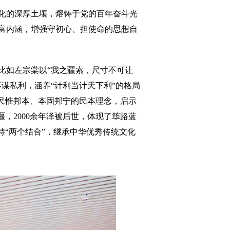
化的深厚土壤，熔铸于党的百年奋斗光
富内涵，增强守初心、担使命的思想自
比如左宗棠以“我之疆索，尺寸不可让
谋私利，涵养“计利当计天下利”的格局
民惟邦本、本固邦宁的民本理念，启示
，2000余年泽被后世，体现了筚路蓝
持“两个结合”，继承中华优秀传统文化