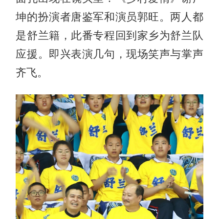
坤的扮演者
唐鉴军
和演员郭旺。两人都
是舒兰籍，此番专程回到家乡为舒兰队
应援。即兴表演几句，现场笑声与掌声
齐飞。