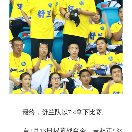
最终，舒兰队以7:4拿下比赛。
自2月13日揭幕战至今，吉林市“冰