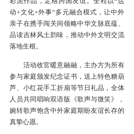
彩泥作品，定格跨国友谊。全程以“运
动+文化+外事”多元融合模式，让中外
亲子在携手闯关间领略中华文脉底蕴、
品读吉林风土韵味，推动中外文明交流
落地生根。
活动收官暖意融融，主办方为所有
参与家庭颁发纪念证书，送上特色糖葫
芦、小红花手工折扇等节日礼品，全体
人员共同唱响双语版《歌声与微笑》，
婉转歌声饱含中外家庭期盼友谊长存的
真挚心愿。