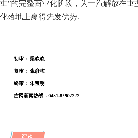
重”的完整商业化阶段，为一汽解放在重
化落地上赢得先发优势。
来
初审： 梁欢欢
复审： 张彦梅
终审： 朱宝明
吉网新闻热线：0431-82902222
评论