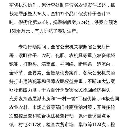
密切执法协作，累计查处制售假劣农资案件15起，抓
获犯罪嫌疑人36人，查扣37个品种假劣种子合计15
吨、假劣化肥523吨，捣毁制假窝点24处，涉案金额达
150余万元，有力护航了春耕生产。
专项行动期间，全省公安机关按照省公安厅部
署，紧盯种子、农药、化肥、农机具等重点农资领域
犯罪，打源头、端窝点、摧网络、断链条、追流向，
全环节、全要素、全链条侦办案件。各级公安机关坚
持打击违法犯罪和保障农民权益并重，不断加大涉案
财物追缴力度，千方百计为受害农民挽回经济损失。
充分发挥基层派出所和“一村一警”工程优势，积极会同
农业农村、市场监管等部门共商整治对策，开展多轮
次监控巡查和联合执法检查行动，累计走访重点乡
镇、村屯3117次，检查农贸市场、集市等1124次，检