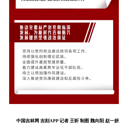
中国吉林网 吉刻APP 记者 王昕 制图 魏向阳 赵一妍