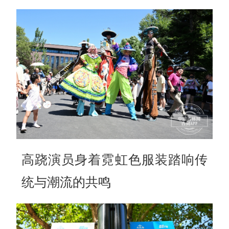
高跷演员身着霓虹色服装踏响传
统与潮流的共鸣