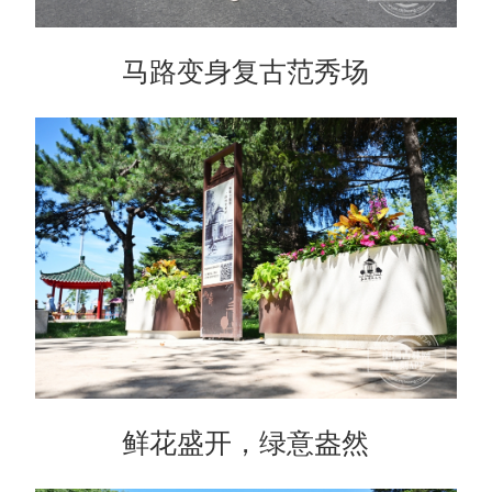
马路变身复古范秀场
鲜花盛开，绿意盎然