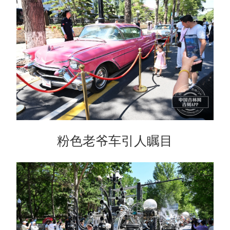
粉色老爷车引人瞩目