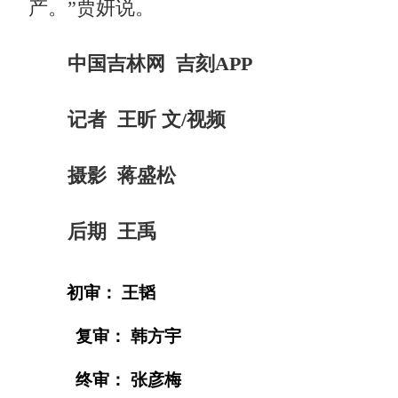
产。”贾妍说。
中国吉林网 吉刻APP
记者 王昕 文/视频
摄影 蒋盛松
后期 王禹
初审： 王韬
复审： 韩方宇
终审： 张彦梅