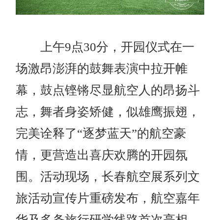
上午9点30分，开园仪式在一
场激昂澎湃的鼓舞表演中拉开帷
幕，鼓点铿锵尽显航空人的昂扬斗
志，舞者身姿矫健，似雄鹰振翅，
完美诠释了“逐梦蓝天”的航空豪
情，更营造出喜庆欢腾的开园氛
围。活动现场，长春航空展系列文
旅活动宣传片重磅发布，航空嘉年
华及多条旅行研学线路首次亮相，