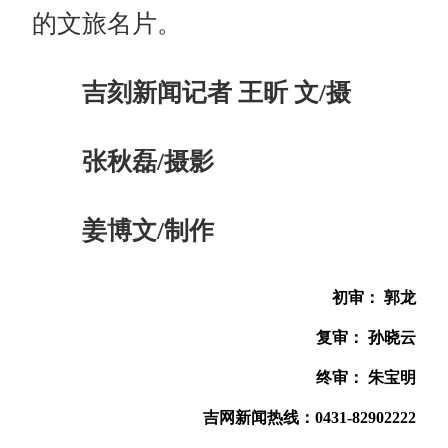
的文旅名片。
吉刻新闻记者 王昕 文/摄
张秋磊/摄影
姜博文/制作
初审： 郭龙
复审： 孙晓云
终审： 朱宝明
吉网新闻热线：0431-82902222