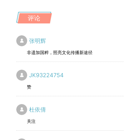
评论
张明辉
非遗加国粹，照亮文化传播新途径
JK93224754
赞
杜依倩
关注