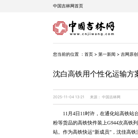
您当前的位置 ：
首页
>
第一新闻
>
吉网原创
沈白高铁用个性化运输方案
2025-11-04 13:21
来源： 中国吉林网
11月4日11时许，在通化站高铁站
粉等货品的高铁快件装上G944次高铁
站。作为高铁快运“新成员”，沈佳高