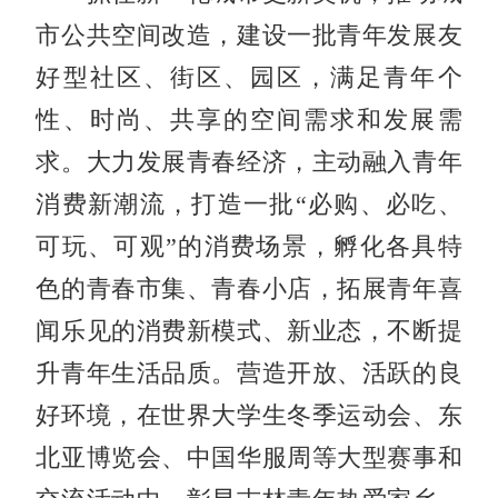
市公共空间
改造
，
建设一批
青年发展友
好型社区、街区、园区
，满
足青年个
性、时尚、
共
享
的
空间需求和发展需
求。大力发展青春经济，
主动融入青年
消费新
潮流，
打造一批
“必购、必吃、
可玩、可观”的消费场景
，孵化
各具特
色
的青春
市集、青春
小店
，拓展青年喜
闻乐见的消费新模式、新业态，不断提
升青年生活品质。
营造开放、
活跃
的良
好环境，在世界大学生冬季运动会、东
北亚博览会、中国华服周等大型赛事和