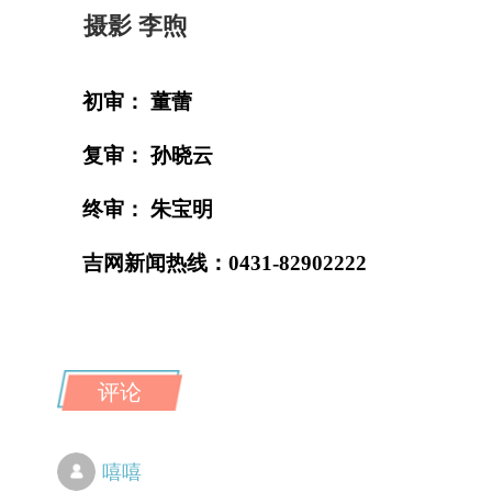
摄影 李煦
初审： 董蕾
复审： 孙晓云
终审： 朱宝明
吉网新闻热线：0431-82902222
评论
嘻嘻