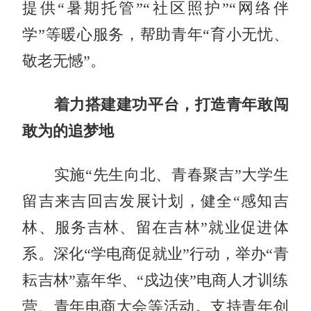
提供“暑期托管”“社区照护”“网络伴
学”等暖心服务，帮助青年“育小无忧、
敬老无憾”。
着力
搭建建功平台，打造青年敢闯
敢为的追梦地
实施
“先生向北、青春聚吉”大学生
留吉来吉回吉发展计划，健全“感知吉
林、服务吉林、留在吉林”就业促进体
系。深化“学电
商促就业
”行动，举办“青
耘吉林”嘉年华、“戍边侠”电商人才训练
营、青年电商大会
等活动。
支持青年创