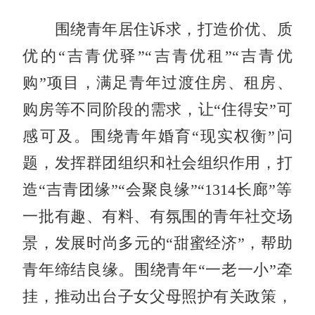
围绕青年居住诉求，打造价优、质
优的
“吉青优驿”“吉青优租”“吉青优
购”项目，满足
青年过渡住房、租房
、
购房
等
不同阶段的
需求
，
让
“住得安”
可
感可及
。围绕青年婚育
“现实权衡”问
题，发挥群团组织和社会组织作用，打
造“吉青团缘”“会聚良缘”“1314长廊”等
一批
有趣、有料、有氛围
的青年社交场
景，发展时尚多元的
“甜蜜经济”，帮助
青年缔结良缘。围绕青年“一老一小”牵
挂，推动出台子女父母照护有关政策，