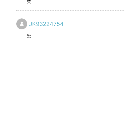
赞
JK93224754
赞
Juicy
说的好
孙小涵
吉林市！
毛血旺
好