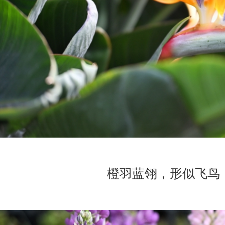
橙羽蓝翎，形似飞鸟