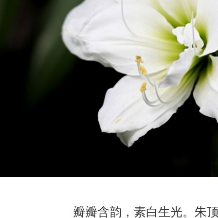
瓣瓣含韵，素白生光。朱