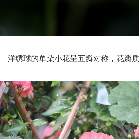
洋绣球的单朵小花呈五瓣对称，花瓣