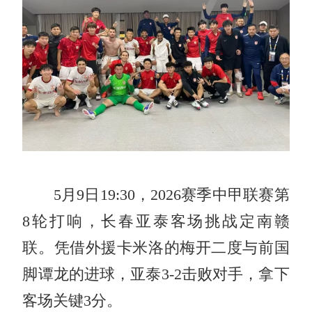
5月9日19:30，2026赛季中甲联赛第
8轮打响，长春亚泰客场挑战定南赣
联。凭借外援卡米洛的梅开二度与前国
脚谭龙的进球，亚泰3-2击败对手，拿下
客场关键3分。