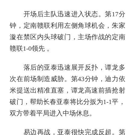
开场后主队迅速进入状态。第17分
钟，定南赣联利用左侧角球机会，朱家
漩在禁区内头球破门，主场作战的定南
赣联1-0领先 。
落后的亚泰迅速展开反扑，谭龙多
次在前场制造威胁。第43分钟，迪力依
米提送出精准直塞，谭龙高速前插抢射
破门，帮助长春亚泰将比分扳为1-1平，
双方带着平局进入中场休息。
易边再战，亚泰很快完成反超。第