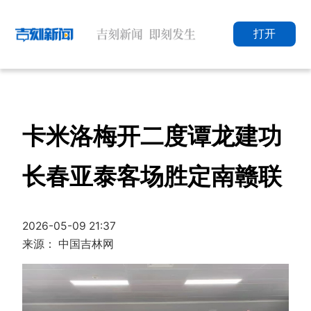
打开
卡米洛梅开二度谭龙建功
长春亚泰客场胜定南赣联
2026-05-09 21:37
来源： 中国吉林网