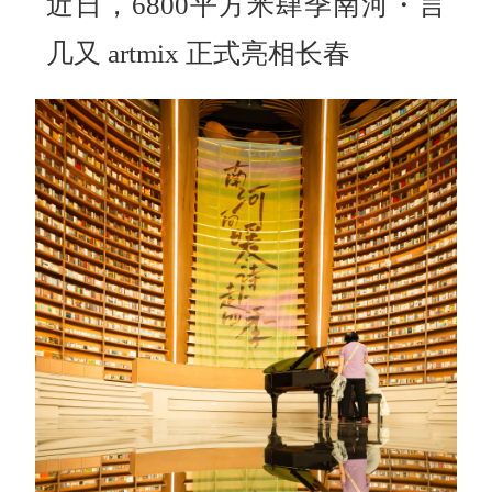
近日，6800平方米肆季南河・言
几又 artmix 正式亮相长春