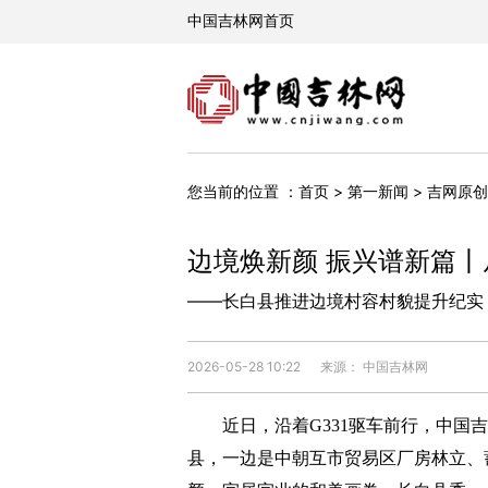
您当前的位置 ：
首页
>
第一新闻
>
吉网原创
边境焕新颜 振兴谱新篇丨从
——长白县推进边境村容村貌提升纪实
2026-05-28 10:22
来源： 中国吉林网
近日，沿着G331驱车前行，中国吉
县，一边是中朝互市贸易区厂房林立、