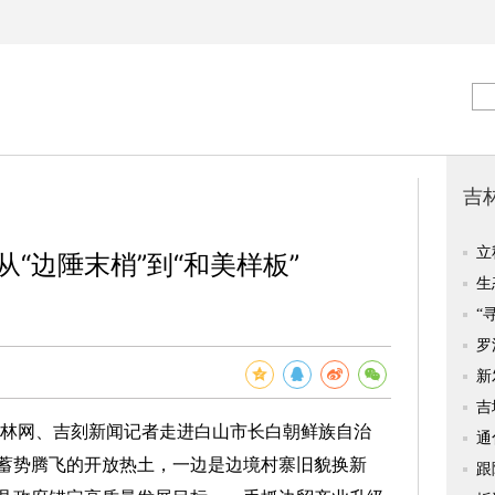
“边陲末梢”到“和美样板”
林网、吉刻新闻记者走进白山市长白朝鲜族自治
蓄势腾飞的开放热土，一边是边境村寨旧貌换新