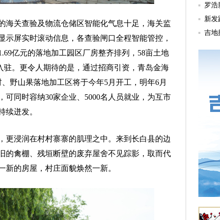
的海关查验及物流仓储区智能化气息十足，海关监
显示屏实时滚动信息，各查验闸口全程智能管控，
.69亿元的落地加工园区厂房整齐排列，58亩土地
业入驻。更令人期待的是，通过招商引资，青岛金海
材、野山果落地加工区将于今年5月开工，明年6月
可同时容纳30家企业、5000名人员就业，为互市
持续迸发。
更浸润在村村寨寨的肌理之中。来到长白县的边
旧的禽棚、残垣断壁的废弃屋舍不见踪影，取而代
一新的房屋，村庄面貌焕然一新。