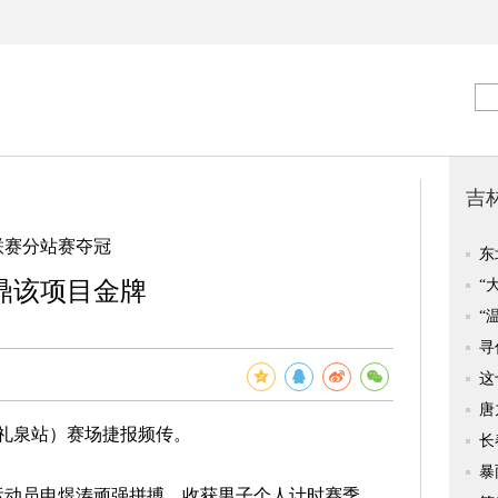
联赛分站赛夺冠
鼎该项目金牌
礼泉站）赛场捷报频传。
动员申煜涛顽强拼搏，收获男子个人计时赛季