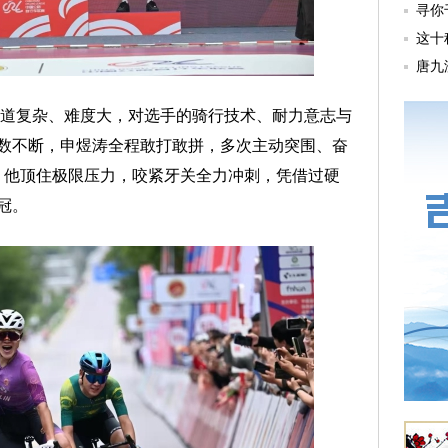
赛道复杂、难度大，对选手的骑行技术、耐力意志与
数不断，申煜涛全程敢打敢拼，多次主动突围、奋
，他顶住极限压力，咬紧牙关全力冲刺，凭借过硬
冠。