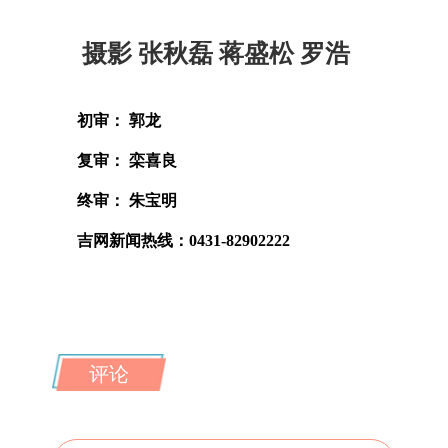
摄影 张秋磊 蒋盛松 罗浩
初审： 郭龙
复审： 栾喜良
终审： 朱宝明
吉网新闻热线：0431-82902222
评论