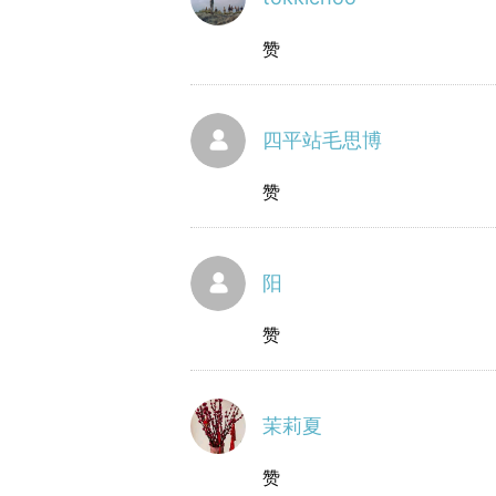
赞
四平站毛思博
赞
阳
赞
茉莉夏
赞