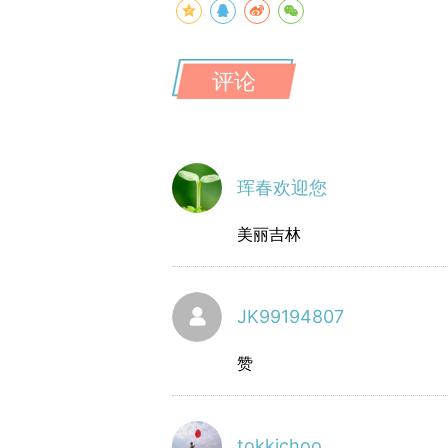
评论
珲春欢迎您
美丽吉林
JK99194807
赞
tokkichoo