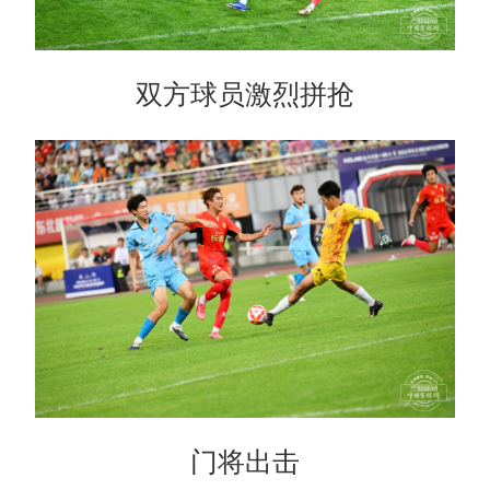
双方球员激烈拼抢
门将出击