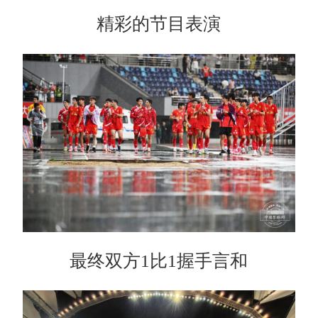
精彩的节目表演
最终双方1比1握手言和