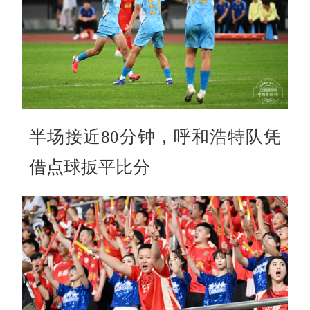
半场接近80分钟，呼和浩特队凭
借点球扳平比分