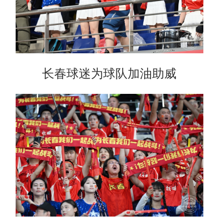
长春球迷为球队加油助威