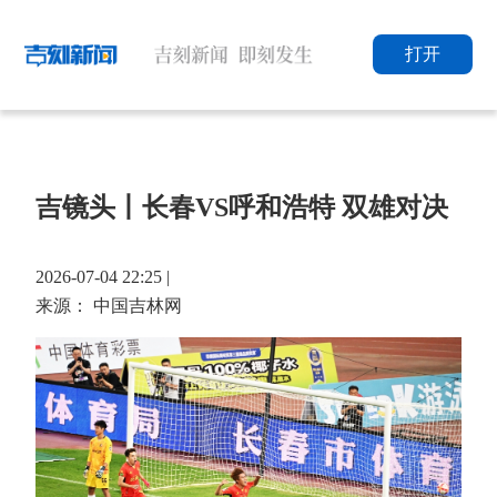
打开
吉镜头丨长春VS呼和浩特 双雄对决
2026-07-04 22:25 |
来源： 中国吉林网