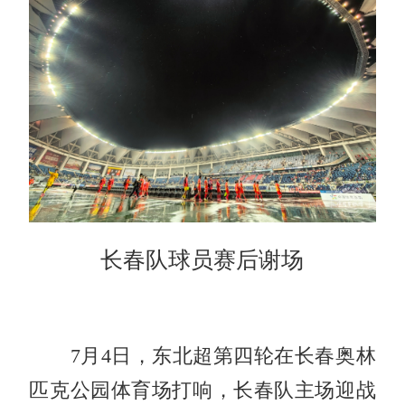
长春队球员赛后谢场
7月4日，东北超第四轮在长春奥林
匹克公园体育场打响，长春队主场迎战