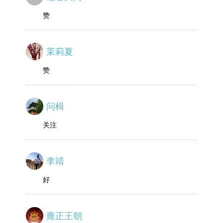
赞
茉莉夏
赞
问楫
关注
李靖
好
雍正王朝