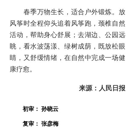
春季万物生长，适合户外锻炼。放
风筝时全程仰头追着风筝跑，颈椎自然
活动，帮助身心舒展；去湖边、公园远
眺，看水波荡漾、绿树成荫，既放松眼
睛，又舒缓情绪，在自然中完成一场健
康疗愈。
来源：
人民日报
初审： 孙晓云
复审： 张彦梅