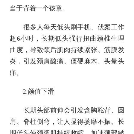
当于背着一个孩童。
很多人每天低头刷手机、伏案工作
超6小时，长期低头强行扭曲颈椎生理
曲度，导致颈后肌肉持续紧张、筋膜发
炎，引发颈肩酸痛、僵硬麻木、头晕头
痛。
2.颜值下滑
长期头部前伸会引发含胸驼背、圆
肩、脊柱侧弯，让人显得萎靡不振。长
期低头使颈阔肌持续收缩，加速颈部皱