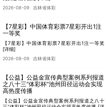
2026-08-09
吉林省体彩
【7星彩】中国体育彩票7星彩开出1注
一等奖
【7星彩】中国体育彩票7星彩开出1注一等奖
[详细]
2026-08-09
吉林省体彩
【公益】公益金宣传典型案例系列报道
之八十三“体彩杯”池州田径运动会实现
高热度传播
【公益】公益金宣传典型案例系列报道之八十
三“体彩杯”池州田径运动会实现高热度传播
[详