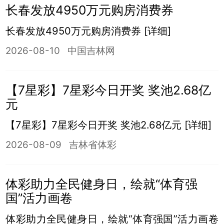
长春发放4950万元购房消费券
长春发放4950万元购房消费券
[详细]
2026-08-10
中国吉林网
【7星彩】7星彩今日开奖 奖池2.68亿
元
【7星彩】7星彩今日开奖 奖池2.68亿元
[详细]
2026-08-09
吉林省体彩
体彩助力全民健身日，绘就“体育强
国”活力画卷
体彩助力全民健身日，绘就“体育强国”活力画卷