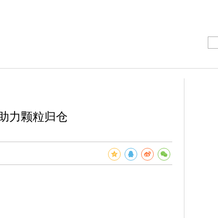
械助力颗粒归仓